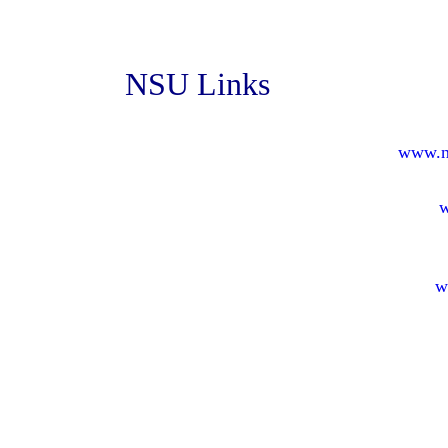
NSU Links
www.n
w
w